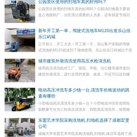
公园景区使用的扫地车真的好用吗？
公园景区使用的扫地车真的好用吗？公园清扫难题主要就
是占地面积广，分区清洁需要的人员多，还有就是节假日
人流量会较大，需要尽量避开人流高峰快速清洁；而且，
现在进入秋季，落叶增加，需要环卫人员更频繁的巡视
新年开工第一单，驾驶式洗地车M120出发乐山佳
清...
乐江屿城
正月初八，开工大吉！开工第一天，乐山客户采购的驾驶
式洗地机M120就送到了场地使用。乐山佳乐江屿城位于高
新区三江汇合的江岸，凤州岛（又名太阳岛）的南岸，紧
城市建筑外墙清洗使用高压水枪清洗机
靠乐水上城，大渡河滨河景观长廊，高新区市民广场...
使用高压清洗机对工厂、医院、学校、办公楼等城市老旧
建筑外墙清洗，进行合理的更新、改造，不仅可以达到建
筑物焕然一新的视觉效果，更重要的是，建筑外墙翻新可
有效延长建筑物的使用寿命。建筑物外墙常年历经风吹
电动高压冲洗车多少钱一台,清洗车价格波动的因
日...
素有哪些
小型电动高压清洗车多少钱一台？小型电动冲洗车按照轮
胎数量可分为三轮高压清洗车、四轮高压清洗车；按照能
源类型分为小型燃油高压清洗车、油电混合小型高压清洗
东盟艺术学院采购洗地机,扫地机选择了成都宏雯
车、纯电动小型高压清洗车；按照出水温度分为冷水小
公司
型...
成都大学东盟艺术学院采购洗地机,扫地机,保洁车选择了成