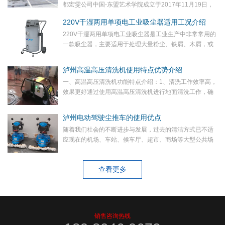
都宏雯公司中国-东盟艺术学院成立于2017年11月19日，
是成都市人民政府深入贯彻落实党的十九大精神，积极融
220V干湿两用单项电工业吸尘器适用工况介绍
入国家“一带一路”建设，加快建设西部文...
220V干湿两用单项电工业吸尘器是工业生产中非常常用的
一款吸尘器，主要适用于处理大量粉尘、铁屑、木屑，或
者含水、含油量很高的固体和颗粒，以及浆状垃圾。电工
业吸尘器的使用对于提升车间环境卫生，清理加工打...
泸州高温高压清洗机使用特点优势介绍
一、高温高压清洗机功能特点介绍：1、清洗工作效率高，
效果更好通过使用高温高压清洗机进行地面清洗工作，确
保在整个工作过程中效率非常快，降低工作压力，解决工
作成本高的问题。杀菌消毒效果非常好，清洁除菌效率...
泸州电动驾驶尘推车的使用优点
随着我们社会的不断进步与发展，过去的清洁方式已不适
应现在的机场、车站、候车厅、超市、商场等大型公共场
所，而这些场所也开始选购效率更高更好的清洁设备来辅
助作业。电动驾驶尘推车就是其中一类清洁高效又节能
查看更多
的...
销售咨询热线